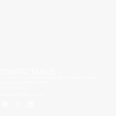
CONTÁCTANOS
Prol. Paseo De La Reforma No 1236, PB C.P. 05348, Santa Fe,
Cuajimalpa De Morelos, CDMX
+52 55 7252 7600
contacto@mckitrick.com.mx