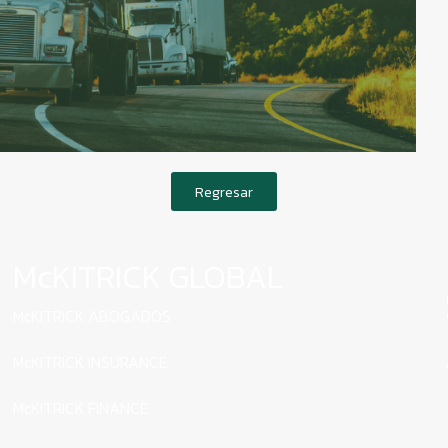
Regresar
McKITRICK GLOBAL
McKITRICK ABOGADOS
McKITRICK INSURANCE
McKITRICK FINANCE